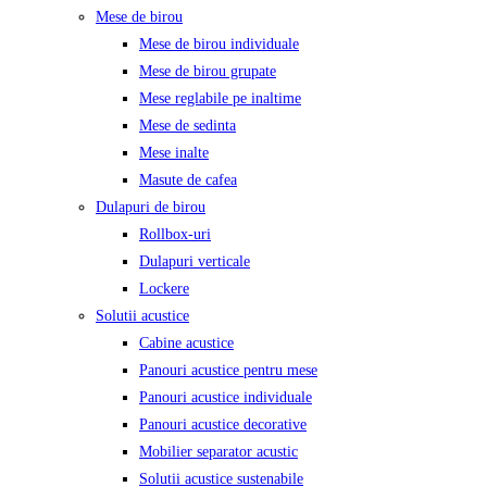
Mese de birou
Mese de birou individuale
Mese de birou grupate
Mese reglabile pe inaltime
Mese de sedinta
Mese inalte
Masute de cafea
Dulapuri de birou
Rollbox-uri
Dulapuri verticale
Lockere
Solutii acustice
Cabine acustice
Panouri acustice pentru mese
Panouri acustice individuale
Panouri acustice decorative
Mobilier separator acustic
Solutii acustice sustenabile