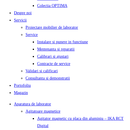
Colectia OPTIMA
Despre noi
Servicii
Proiectare mobilier de laborator
Service
Instalare si punere in functiune
Mentenanta si reparatii
Calibrari si ajustari
Contracte de service
Validari si calificari
Consultanta si demonstratii
Portofoliu
Magazin
Aparatura de laborator
Agitatoare magnetice
Agitator magnetic cu placa din aluminiu – IKA RCT
Digital