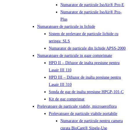
Numarator de particule IsoAir® Pro-E
Numarator de particule IsoAir® Pro-
Plus
Numaratoare de particule in lichide
Sistem de prelevare de particule lichide cu
seringa: SLS
Numarator de particule din lichide APSS-2000
Numaratoare de particule in gaze comprimate
HPD II – Difuzor de inalta presiune pentru
Lasair III 110
HPD III – Difuzor de inalta presiune pentru
Lasair III 310
Sonda de gaz de inalta presiune HPGP-101-C
Kit de gaz comprimat
Prelevatoare de particule viabile, microaeroflora
Prelevatoare de particule viabile portabile
Numarator de particule pentru camera
curata BioCapt® Single-Use