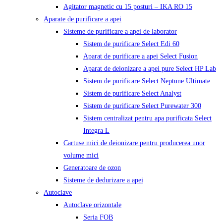
Agitator magnetic cu 15 posturi – IKA RO 15
Aparate de purificare a apei
Sisteme de purificare a apei de laborator
Sistem de purificare Select Edi 60
Aparat de purificare a apei Select Fusion
Aparat de deionizare a apei pure Select HP Lab
Sistem de purificare Select Neptune Ultimate
Sistem de purificare Select Analyst
Sistem de purificare Select Purewater 300
Sistem centralizat pentru apa purificata Select
Integra L
Cartuse mici de deionizare pentru producerea unor
volume mici
Generatoare de ozon
Sisteme de dedurizare a apei
Autoclave
Autoclave orizontale
Seria FOB