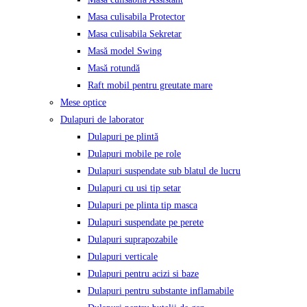
Masa culisabila Protector
Masa culisabila Sekretar
Masă model Swing
Masă rotundă
Raft mobil pentru greutate mare
Mese optice
Dulapuri de laborator
Dulapuri pe plintă
Dulapuri mobile pe role
Dulapuri suspendate sub blatul de lucru
Dulapuri cu usi tip setar
Dulapuri pe plinta tip masca
Dulapuri suspendate pe perete
Dulapuri suprapozabile
Dulapuri verticale
Dulapuri pentru acizi si baze
Dulapuri pentru substante inflamabile