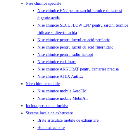
Nise chimice speciale
Nise chimice EN7 pentru sarcini termice ridicate si
digestie acida
Nise chimcie SECUFLOW EN7 pentru sarcini termice
ridicate si digestie acida
Nise chimice pentru lucrul cu acid percloric
Nise chimice pentru lucrul cu acid fluorhidric
Nise chimice pentru radio-izotopi
Nise chimice cu filtrare
Nise chimice AKKURAT pentru cantarire precisa
Nise chimice ATEX AntiEx
Nise chimice mobile
Nise chimice mobile AeroEM
Nise chimice mobile MobilAir
Incinta permanent inchisa
Sisteme locale de exhaustare
Brate articulate mobile de exhaustare
Hote extractoare