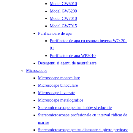
Model GW6010
Model GW6290
Model GW7010
Model GW7015
Purificatoare de apa
Purificator de apa cu osmoza inversa WO-20-
01
Purificator de apa WP3010
Detergenti si agenti de neutralizare
Microscoape
Microscoape monoculare
Microscoape binoculare
Microscoape inversate
Microscoape metalografice
Stereomicroscoape pentru hobby si educatie
Stereomicroscoape profesionale cu interval ridicat de
marire
Stereomicroscoape pentru diamante si pietre pretioase